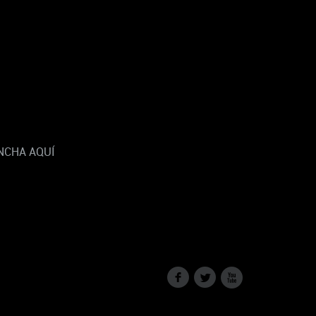
NCHA AQUÍ
f
l
x