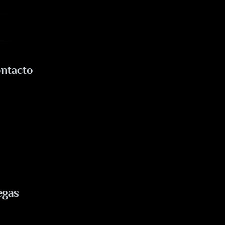
ntacto
egas