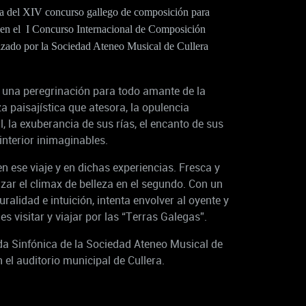
da del XIV concurso gallego de composición para
en el I Concurso Internacional de Composición
zado por la Sociedad Ateneo Musical de Cullera
 y una peregrinación para todo amante de la
a paisajística que atesora, la opulencia
 la exuberancia de sus rías, el encanto de sus
nterior inimaginables.
 ese viaje y en dichas experiencias. Fresca y
nzar el climax de belleza en el segundo. Con un
ralidad e intuición, intenta envolver al oyente y
s visitar y viajar por las “Terras Galegas”.
da Sinfónica de la Sociedad Ateneo Musical de
n el auditorio municipal de Cullera.