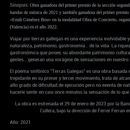
Sinopsis:
Obra ganadora del primer premio de la sección segun
bandas de música de 2021 y también ganadora del primer premio 
«Emili Giménez Bou» en la modalidad Obra de Concierto, organi
(Valencia) en el año 2022.
Viajar por tierras gallegas es una experiencia inolvidable
naturaleza, patrimonio, gastronomía… de la vida. La riquez
gastronómica que posee, su abundante patrimonio cultural,
gentes… generan una vorágine de sensaciones en nuestro i
El poema sinfónico “Terras Galegas” es una obra basada en
trepidante en su primer y tercer movimiento, trata de alca
alto grado de dificultad de ejecución pero no exenta de natu
hacerle sentir en casi once minutos la sensación de lo que e
La obra es estrenada el 29 de enero de 2023 por la Ban
Cullera, bajo la dirección de Ferrer Ferran e
Año: 2021