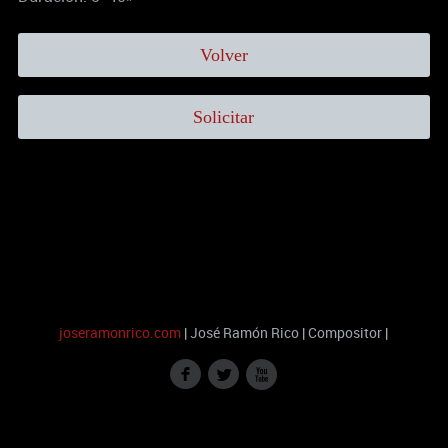
Volver
Solicitar
joseramonrico.com
| José Ramón Rico | Compositor |
f
l
x