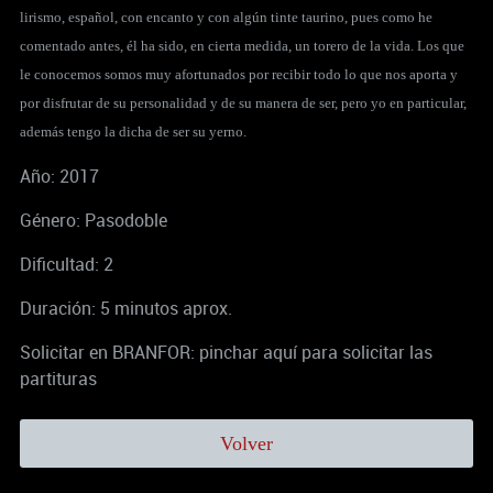
lirismo, español, con encanto y con algún tinte taurino, pues como he
comentado antes, él ha sido, en cierta medida, un torero de la vida.
Los que
le conocemos somos muy afortunados por recibir todo lo que nos aporta y
por disfrutar de su personalidad y de su manera de ser, pero yo en particular,
además tengo la dicha de ser su yerno.
Año: 2017
Género: Pasodoble
Dificultad: 2
Duración: 5 minutos aprox.
Solicitar en BRANFOR:
pinchar aquí para solicitar las
partituras
Volver