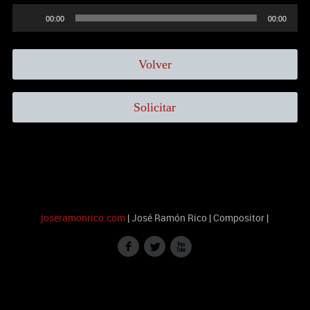
Reproductor
00:00
00:00
de
audio
Volver
Solicitar
joseramonrico.com
| José Ramón Rico | Compositor |
f
l
x