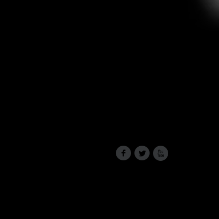
f
l
x